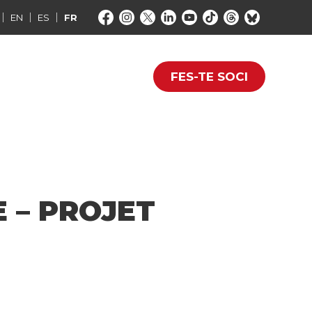
EN
ES
FR
FES-TE SOCI
 – PROJET