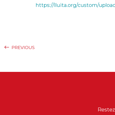
https://lluita.org/custom/uplo
PREVIOUS
Restez