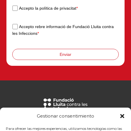
Accepto la política de privacitat
*
Accepto rebre informació de Fundació Lluita contra
les Infeccions
*
Enviar
Gestionar consentimiento
Ctra de Canyet s/n
Hosp. Univ. Germans Trias i Pujol
Para ofrecer las mejores experiencias, utilizamos tecnologías como las