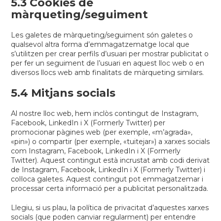
5.3 Cookies de
màrqueting/seguiment
Les galetes de màrqueting/seguiment són galetes o
qualsevol altra forma d’emmagatzematge local que
s’utilitzen per crear perfils d’usuari per mostrar publicitat o
per fer un seguiment de l’usuari en aquest lloc web o en
diversos llocs web amb finalitats de màrqueting similars.
5.4 Mitjans socials
Al nostre lloc web, hem inclòs contingut de Instagram,
Facebook, LinkedIn i X (Formerly Twitter) per
promocionar pàgines web (per exemple, «m’agrada»,
«pin») o compartir (per exemple, «tuitejar») a xarxes socials
com Instagram, Facebook, LinkedIn i X (Formerly
Twitter). Aquest contingut està incrustat amb codi derivat
de Instagram, Facebook, LinkedIn i X (Formerly Twitter) i
col·loca galetes. Aquest contingut pot emmagatzemar i
processar certa informació per a publicitat personalitzada.
Llegiu, si us plau, la política de privacitat d’aquestes xarxes
socials (que poden canviar regularment) per entendre