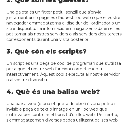
2. Què són les galetes?
Una galeta és un fitxer petit i senzill que s’envia
juntament amb pàgines d’aquest lloc web i que el vostre
navegador emmagatzema al disc dur de l’ordinador o un
altre dispositiu. La informació emmagatzemada en ell es
pot tornar als nostres servidors o als servidors dels tercers
corresponents durant una visita posterior.
3. Què són els scripts?
Un script és una peça de codi de programari que s’utilitza
per a que el nostre web funcioni correctament i
interactivament. Aquest codi s’executa al nostre servidor
o al vostre dispositiu.
4. Què és una balisa web?
Una balisa web (o una etiqueta de píxel) és una petita i
invisible peça de text o imatge en un lloc web que
s’utilitza per controlar el trànsit d’un lloc web. Per fer-ho,
s’emmagatzemen diverses dades utilitzant balises web.