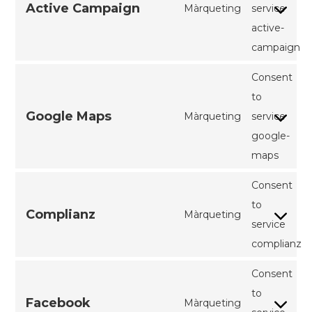
Active Campaign
Màrqueting
service
active-
campaign
Consent
to
Google Maps
Màrqueting
service
google-
maps
Consent
to
Complianz
Màrqueting
service
complianz
Consent
to
Facebook
Màrqueting