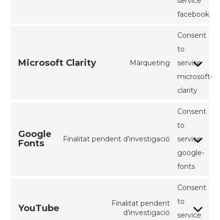
service
facebook
Consent
to
Microsoft Clarity
Màrqueting
service
microsoft-
clarity
Consent
to
Google
Finalitat pendent d’investigació
service
Fonts
google-
fonts
Consent
to
Finalitat pendent
YouTube
d’investigació
service