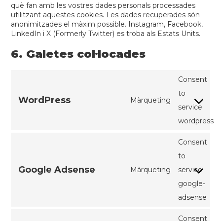
què fan amb les vostres dades personals processades
utilitzant aquestes cookies. Les dades recuperades són
anonimitzades el màxim possible. Instagram, Facebook,
LinkedIn i X (Formerly Twitter) es troba als Estats Units.
6. Galetes col·locades
Consent
to
WordPress
Màrqueting
service
wordpress
Consent
to
Google Adsense
Màrqueting
service
google-
adsense
Consent