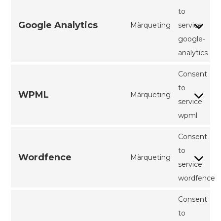
to
Google Analytics
Màrqueting
service
google-
analytics
Consent
to
WPML
Màrqueting
service
wpml
Consent
to
Wordfence
Màrqueting
service
wordfence
Consent
to