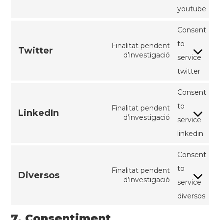
youtube
Consent
to
Finalitat pendent
Twitter
d’investigació
service
twitter
Consent
to
Finalitat pendent
LinkedIn
d’investigació
service
linkedin
Consent
to
Finalitat pendent
Diversos
d’investigació
service
diversos
7. Consentiment