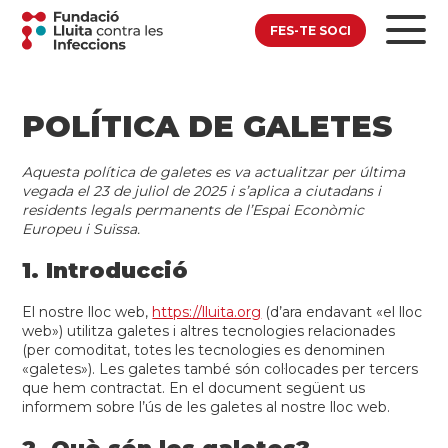
FES-TE SOCI
POLÍTICA DE GALETES
Aquesta política de galetes es va actualitzar per última
vegada el 23 de juliol de 2025 i s’aplica a ciutadans i
residents legals permanents de l’Espai Econòmic
Europeu i Suïssa.
1. Introducció
El nostre lloc web,
https://lluita.org
(d’ara endavant «el lloc
web») utilitza galetes i altres tecnologies relacionades
(per comoditat, totes les tecnologies es denominen
«galetes»). Les galetes també són col·locades per tercers
que hem contractat. En el document següent us
informem sobre l’ús de les galetes al nostre lloc web.