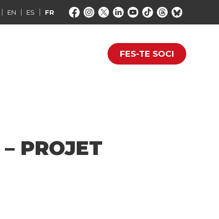
EN
ES
FR
FES-TE SOCI
 – PROJET