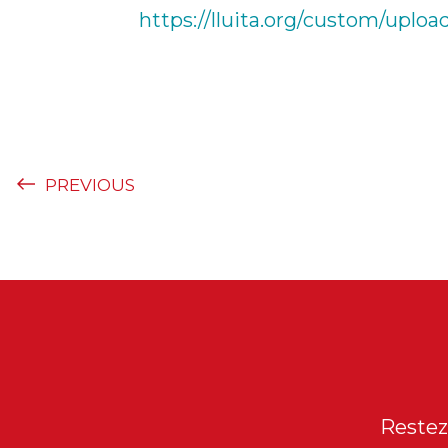
https://lluita.org/custom/uplo
PREVIOUS
Restez