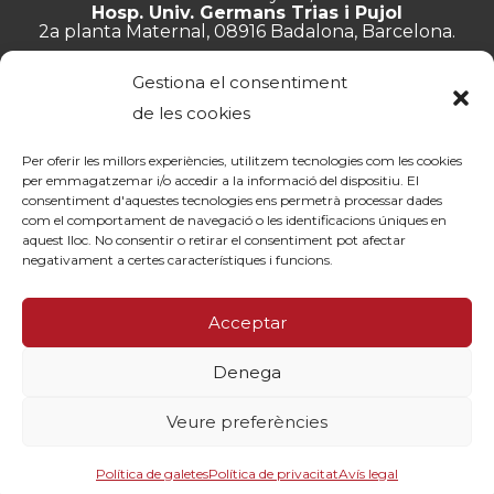
Hosp. Univ. Germans Trias i Pujol
2a planta Maternal, 08916 Badalona, Barcelona.
+34 934 657 897
Gestiona el consentiment
info@lluita.org
de les cookies
Per oferir les millors experiències, utilitzem tecnologies com les cookies
per emmagatzemar i/o accedir a la informació del dispositiu. El
consentiment d'aquestes tecnologies ens permetrà processar dades
Treballa amb nosaltres
com el comportament de navegació o les identificacions úniques en
Transparència
aquest lloc. No consentir o retirar el consentiment pot afectar
Canal de denúncies
negativament a certes característiques i funcions.
Memòries
Política de privacitat
Acceptar
Contacte
Denega
© Fundació Lluita contra les Infeccions ·
Avís legal
·
Política de
privacitat
·
Política de cookies
Veure preferències
By 100x100net
Política de galetes
Política de privacitat
Avís legal