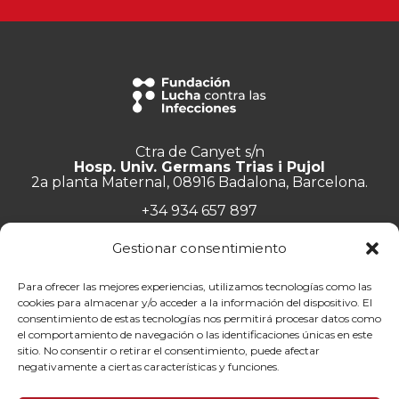
Ctra de Canyet s/n
Hosp. Univ. Germans Trias i Pujol
2a planta Maternal, 08916 Badalona, Barcelona.
+34 934 657 897
info@lluita.org
Gestionar consentimiento
Para ofrecer las mejores experiencias, utilizamos tecnologías como las
cookies para almacenar y/o acceder a la información del dispositivo. El
consentimiento de estas tecnologías nos permitirá procesar datos como
Trabaja con nosotros
el comportamiento de navegación o las identificaciones únicas en este
Transparencia
sitio. No consentir o retirar el consentimiento, puede afectar
Canal de denuncias
negativamente a ciertas características y funciones.
Memorias