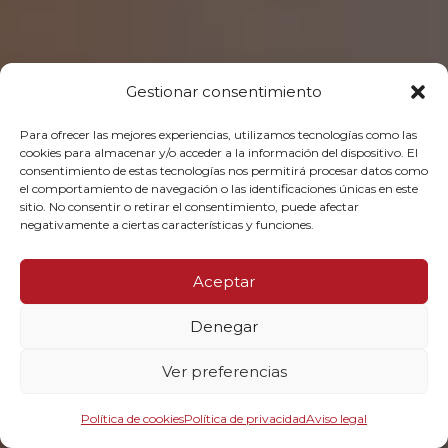
Gestionar consentimiento
Para ofrecer las mejores experiencias, utilizamos tecnologías como las
cookies para almacenar y/o acceder a la información del dispositivo. El
consentimiento de estas tecnologías nos permitirá procesar datos como
el comportamiento de navegación o las identificaciones únicas en este
sitio. No consentir o retirar el consentimiento, puede afectar
Una lucha que no se
negativamente a ciertas características y funciones.
detiene: una historia de
Aceptar
disrupción y resultados
Denegar
MEMORIA Y BALANCE SOCIAL 2025
Ver preferencias
DESCÚBRELA
Política de cookies
Política de privacidad
Aviso legal