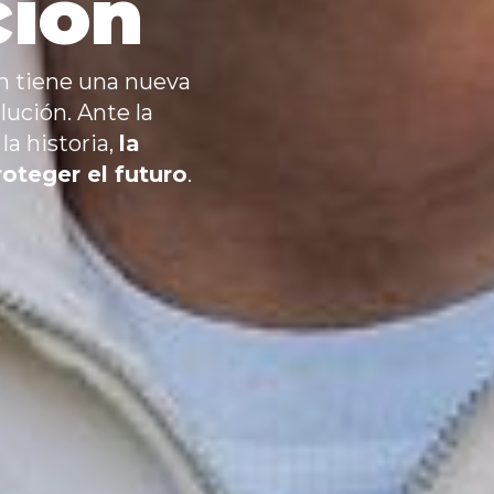
ción
en tiene una nueva
ución. Ante la
la historia,
la
roteger el futuro
.