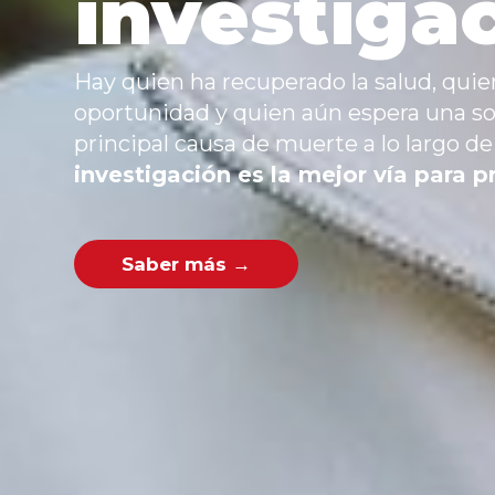
investiga
Hay quien ha recuperado la salud, qui
oportunidad y quien aún espera una sol
principal causa de muerte a lo largo de 
investigación es la mejor vía para p
Saber más →