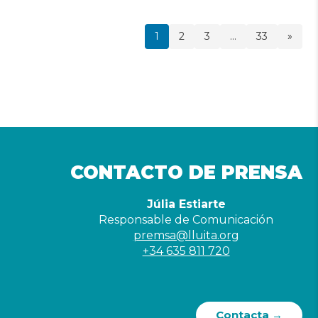
1
2
3
…
33
»
CONTACTO DE PRENSA
Júlia Estiarte
Responsable de Comunicación
premsa@lluita.org
+34 635 811 720
Contacta →