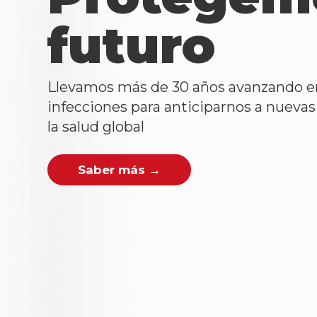
Solidari
Mundi
Un nuevo horizonte para el Alzheim
Martes, 13 de octubre en L'Auditor
Entradas disponibles →