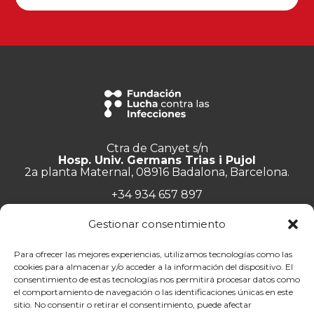
Ctra de Canyet s/n
Hosp. Univ. Germans Trias i Pujol
2a planta Maternal, 08916 Badalona, Barcelona.
+34 934 657 897
info@lluita.org
Gestionar consentimiento
Para ofrecer las mejores experiencias, utilizamos tecnologías como las
cookies para almacenar y/o acceder a la información del dispositivo. El
consentimiento de estas tecnologías nos permitirá procesar datos como
Trabaja con nosotros
el comportamiento de navegación o las identificaciones únicas en este
Transparencia
sitio. No consentir o retirar el consentimiento, puede afectar