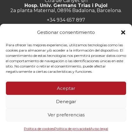
Ctra de Canyet s/n
Hosp. Univ. Germans Trias i Pujol
2a planta Maternal, 08916 Badalona, Barcelona.
+34 934 657 897
info@lluita.org
Gestionar consentimiento
Para ofrecer las mejores experiencias, utilizamos tecnologías como las
cookies para almacenar y/o acceder a la información del dispositivo. El
consentimiento de estas tecnologías nos permitirá procesar datos como
Trabaja con nosotros
el comportamiento de navegación o las identificaciones únicas en este
Transparencia
sitio. No consentir o retirar el consentimiento, puede afectar
Canal de denuncias
negativamente a ciertas características y funciones.
Memorias
Política de privacidad
Aceptar
Contacto
Denegar
© Fundació Lluita contra les Infeccions ·
Aviso legal
·
Política de
privacidad
·
Política de cookies
Ver preferencias
By 100x100net
Política de cookies
Política de privacidad
Aviso legal