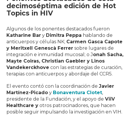
decimoséptima edición
de
Hot
Topics in HIV
Algunos de los ponentes destacados fueron
Katharine Bar
y
Dimitra Peppa
hablando de
anticuerpos y células NK;
Carmen Gasca Capote
y Meritxell Genescà Ferrer
sobre lugares de
integración e inmunidad mucosal; o J
onah Sacha,
Mayte Coiras, Christian Gaebler y Linos
Vandekerckhove
con las estrategias de curación,
terapias con anticuerpos y abordaje del CCR5.
El evento contó con la coordinación de
Javier
Martínez-Picado
y
Bonaventura Clotet
,
presidente de la Fundación, y el apoyo de
ViiV
Healthcare y
otros patrocinadores, que hacen
posible seguir impulsando la investigación en VIH.