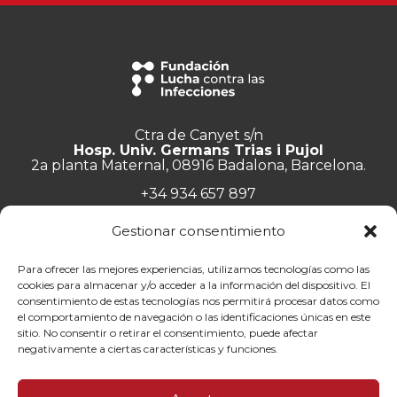
Ctra de Canyet s/n
Hosp. Univ. Germans Trias i Pujol
2a planta Maternal, 08916 Badalona, Barcelona.
+34 934 657 897
info@lluita.org
Gestionar consentimiento
Para ofrecer las mejores experiencias, utilizamos tecnologías como las
cookies para almacenar y/o acceder a la información del dispositivo. El
consentimiento de estas tecnologías nos permitirá procesar datos como
Trabaja con nosotros
el comportamiento de navegación o las identificaciones únicas en este
Transparencia
sitio. No consentir o retirar el consentimiento, puede afectar
Canal de denuncias
negativamente a ciertas características y funciones.
Memorias
Política de privacidad