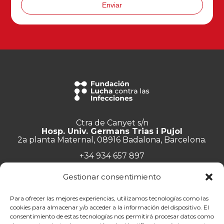
Enviar
Ctra de Canyet s/n
Hosp. Univ. Germans Trias i Pujol
2a planta Maternal, 08916 Badalona, Barcelona.
+34 934 657 897
info@lluita.org
Gestionar consentimiento
Para ofrecer las mejores experiencias, utilizamos tecnologías como las
cookies para almacenar y/o acceder a la información del dispositivo. El
consentimiento de estas tecnologías nos permitirá procesar datos como
Trabaja con nosotros