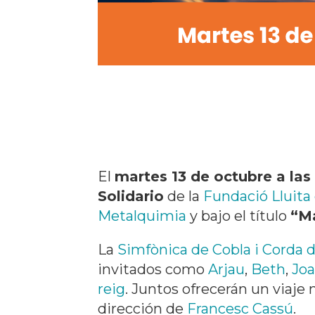
El
martes 13 de octubre a las 
Solidario
de la
Fundació Lluita 
Metalquimia
y bajo el título
“Ma
La
Simfònica de Cobla i Corda 
invitados como
Arjau
,
Beth
,
Joa
reig
. Juntos ofrecerán un viaje
dirección de
Francesc Cassú
.