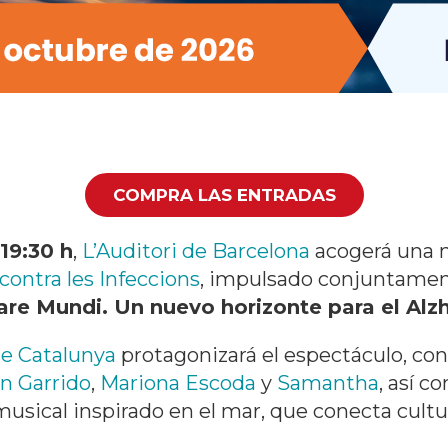
COMPRA LAS ENTRADAS
19:30 h
,
L’Auditori de Barcelona
acogerá una n
contra les Infeccions
, impulsado conjuntamen
re Mundi. Un nuevo horizonte para el Alz
de Catalunya
protagonizará el espectáculo, con 
n Garrido
,
Mariona Escoda
y
Samantha
, así c
 musical inspirado en el mar, que conecta cult