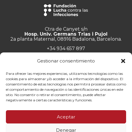
Ctra de Canyet s/n
Hosp. Univ. Germans Trias i Pujol
2a planta Maternal, 08916 Badalona, Barcelona.
+34 934 657 897
info@lluita.org
Gestionar consentimiento
Para ofrecer las mejores experiencias, utilizamos tecnologías como las
cookies para almacenar y/o acceder a la información del dispositivo. El
consentimiento de estas tecnologías nos permitirá procesar datos como
Trabaja con nosotros
el comportamiento de navegación o las identificaciones únicas en este
Transparencia
sitio. No consentir o retirar el consentimiento, puede afectar
Canal de denuncias
negativamente a ciertas características y funciones.
Memorias
Política de privacidad
Aceptar
Contacto
Denegar