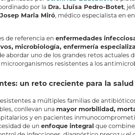
oordinado por la
Dra. Lluïsa Pedro-Botet
, j
 Josep Maria Miró
, médico especialista en e
es de referencia en
enfermedades infecciosa
vos, microbiología, enfermería especializa
 de abordar uno de los grandes retos actuales d
r microorganismos resistentes a los antimicro
ntes: un reto creciente para la salud
esistentes a múltiples familias de antibióticos
ibles, conllevan una
mayor morbilidad, morta
pitalarios y en pacientes inmunocomprometido
ecesidad de un
enfoque integral
que combine 
trol de infecciones, diagnóstico precoz y el 