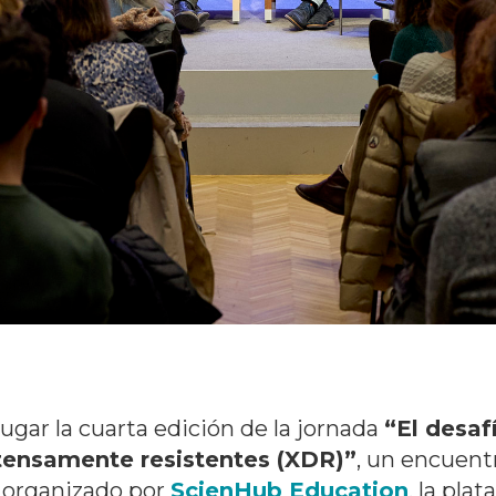
ugar la cuarta edición de la jornada
“El desaf
xtensamente resistentes (XDR)”
, un encuentr
, organizado por
ScienHub Education
, la pla