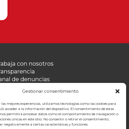
rabaja con nosotros
ransparencia
anal de denuncias
emorias
Gestionar consentimiento
olítica de privacidad
ontacto
r las mejores experiencias, utilizamos tecnologías como las cookies para
o acceder a la información del dispositivo. El consentimiento de estas
 nos permitirá procesar datos como el comportamiento de navegación o
caciones únicas en este sitio. No consentir o retirar el consentimiento,
ar negativamente a ciertas características y funciones.