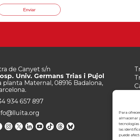
Enviar
tra de Canyet s/n
T
osp. Univ. Germans Trias i Pujol
T
a planta Maternal, 08916 Badalona,
C
arcelona.
M
34 934 657 897
P
C
nfo@lluita.org
Para ofrece
almacenar y/
tecnologías
las identifi
puede afect