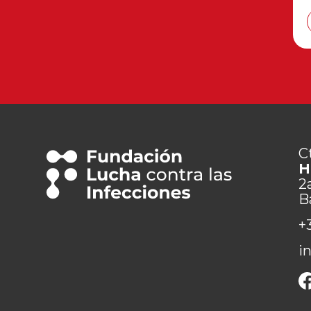
C
H
2
B
+
i