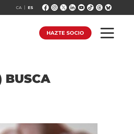
CA
ES
HAZTE SOCIO
) BUSCA