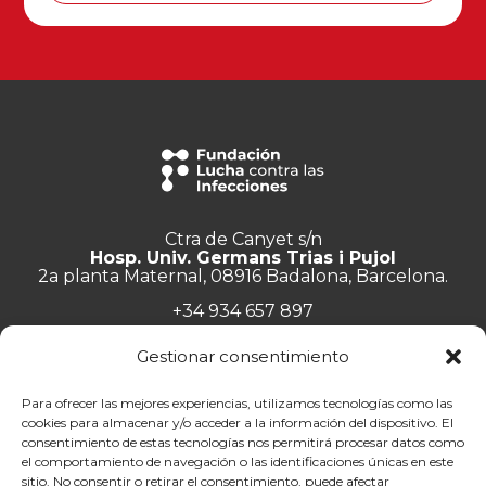
Ctra de Canyet s/n
Hosp. Univ. Germans Trias i Pujol
2a planta Maternal, 08916 Badalona, Barcelona.
+34 934 657 897
info@lluita.org
Gestionar consentimiento
Para ofrecer las mejores experiencias, utilizamos tecnologías como las
cookies para almacenar y/o acceder a la información del dispositivo. El
consentimiento de estas tecnologías nos permitirá procesar datos como
Trabaja con nosotros
el comportamiento de navegación o las identificaciones únicas en este
Transparencia
sitio. No consentir o retirar el consentimiento, puede afectar