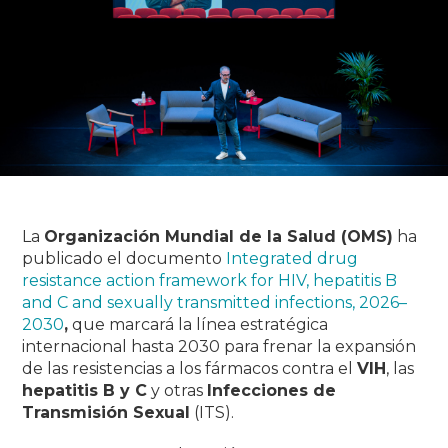
La
Organización Mundial de la Salud (OMS)
ha
publicado el documento
Integrated drug
resistance action framework for HIV, hepatitis B
and C and sexually transmitted infections, 2026–
2030
,
que marcará la línea estratégica
internacional hasta 2030 para frenar la expansión
de las resistencias a los fármacos contra el
VIH
, las
hepatitis B y C
y otras
Infecciones de
Transmisión Sexual
(ITS).