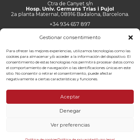
Ctra de Canyet s/n
Hosp. Univ. Germans Trias i Pujol
2a planta Maternal, 08916 Badalona, Barcelona.
+34 934 657 897
info@lluita.org
Gestionar consentimiento
Para ofrecer las mejores experiencias, utilizamos tecnologías como las
cookies para almacenar y/o acceder a la información del dispositivo. El
consentimiento de estas tecnologías nos permitirá procesar datos como
Trabaja con nosotros
el comportamiento de navegación o las identificaciones únicas en este
Transparencia
sitio. No consentir o retirar el consentimiento, puede afectar
Canal de denuncias
negativamente a ciertas características y funciones.
Memorias
Política de privacidad
Aceptar
Contacto
Denegar
© Fundació Lluita contra les Infeccions ·
Aviso legal
·
Política de
privacidad
·
Política de cookies
Ver preferencias
By 100x100net
Política de cookies
Política de privacidad
Aviso legal