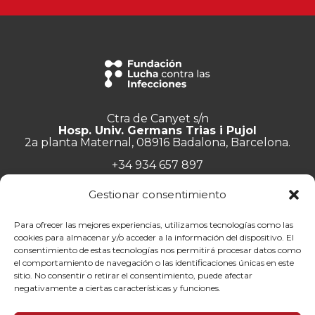
Ctra de Canyet s/n
Hosp. Univ. Germans Trias i Pujol
2a planta Maternal, 08916 Badalona, Barcelona.
+34 934 657 897
info@lluita.org
Gestionar consentimiento
Para ofrecer las mejores experiencias, utilizamos tecnologías como las
cookies para almacenar y/o acceder a la información del dispositivo. El
consentimiento de estas tecnologías nos permitirá procesar datos como
Trabaja con nosotros
el comportamiento de navegación o las identificaciones únicas en este
Transparencia
sitio. No consentir o retirar el consentimiento, puede afectar
Canal de denuncias
negativamente a ciertas características y funciones.
Memorias