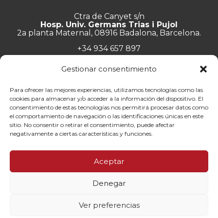
Ctra de Canyet s/n
Hosp. Univ. Germans Trias i Pujol
2a planta Maternal, 08916 Badalona, Barcelona.
+34 934 657 897
info@lluita.org
Gestionar consentimiento
Para ofrecer las mejores experiencias, utilizamos tecnologías como las
cookies para almacenar y/o acceder a la información del dispositivo. El
consentimiento de estas tecnologías nos permitirá procesar datos como
Trabaja con nosotros
el comportamiento de navegación o las identificaciones únicas en este
Transparencia
sitio. No consentir o retirar el consentimiento, puede afectar
Canal de denuncias
negativamente a ciertas características y funciones.
Memorias
Política de privacidad
Aceptar
Contacto
Denegar
© Fundació Lluita contra les Infeccions ·
Aviso legal
·
Política de
privacidad
·
Política de cookies
Ver preferencias