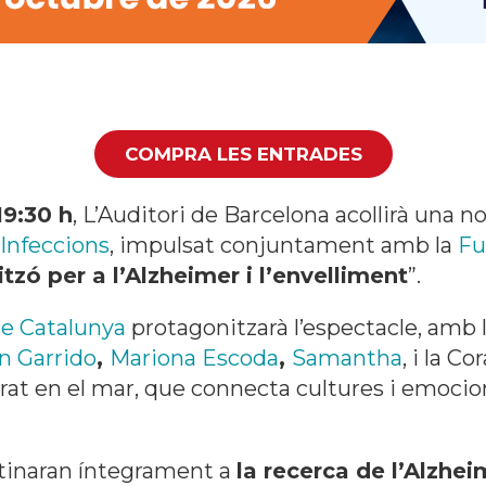
COMPRA LES ENTRADES
19:30 h
, L’Auditori de Barcelona acollirà una n
 Infeccions
, impulsat conjuntament amb la
Fu
zó per a l’Alzheimer i l’envelliment
”.
de Catalunya
protagonitzarà l’espectacle, amb l
n Garrido
,
Mariona Escoda
,
Samantha
, i la Co
rat en el mar, que connecta cultures i emocion
stinaran íntegrament a
la recerca de l’Alzhei