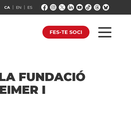
CA
EN
ES
FES-TE SOCI
 LA FUNDACIÓ
EIMER I