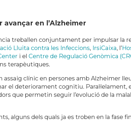
r avançar en l’Alzheimer
ncia treballen conjuntament per impulsar la r
ció Lluita contra les Infeccions
,
IrsiCaixa
, l’
Hos
Center
i el
Centre de Regulació Genòmica (CR
ons terapèutiques.
ssaig clínic en persones amb Alzheimer lleu 
ar el deteriorament cognitiu. Paral·lelament, 
ors que permetin seguir l’evolució de la malalt
nts, alguns dels quals ja es troben en la fase f