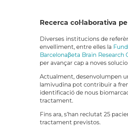
Recerca col·laborativa pe
Diverses institucions de referè
envelliment, entre elles la
Funda
Barcelonaβeta Brain Research 
per avançar cap a noves soluci
Actualment, desenvolumpen un a
lamivudina pot contribuir a fren
identificació de nous biomarcad
tractament.
Fins ara, s’han reclutat 25 pacie
tractament previstos.