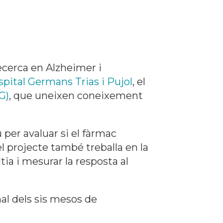
ecerca en Alzheimer i
pital Germans Trias i Pujol
, el
G)
, que uneixen coneixement
per avaluar si el fàrmac
el projecte també treballa en la
ia i mesurar la resposta al
inal dels sis mesos de