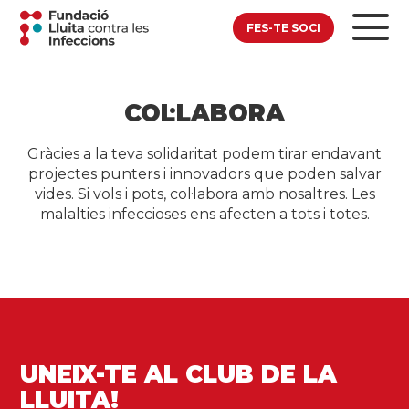
FES-TE SOCI
COL·LABORA
Gràcies a la teva solidaritat podem tirar endavant
projectes punters i innovadors que poden salvar
vides. Si vols i pots, col·labora amb nosaltres. Les
malalties infeccioses ens afecten a tots i totes.
UNEIX-TE AL CLUB DE LA
LLUITA!