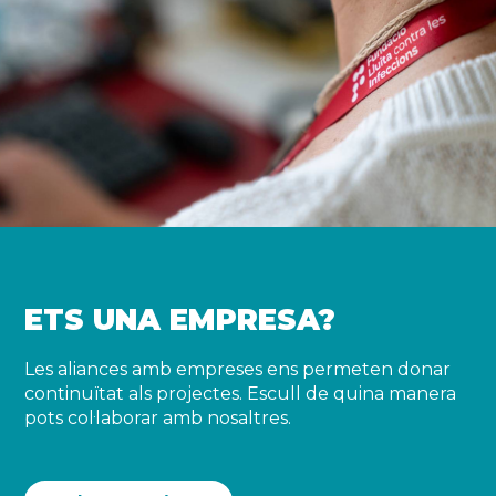
ETS UNA EMPRESA?
Les aliances amb empreses ens permeten donar
continuïtat als projectes. Escull de quina manera
pots col·laborar amb nosaltres.