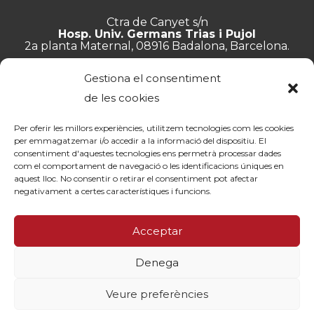
Ctra de Canyet s/n
Hosp. Univ. Germans Trias i Pujol
2a planta Maternal, 08916 Badalona, Barcelona.
+34 934 657 897
Gestiona el consentiment
info@lluita.org
de les cookies
Per oferir les millors experiències, utilitzem tecnologies com les cookies
per emmagatzemar i/o accedir a la informació del dispositiu. El
consentiment d'aquestes tecnologies ens permetrà processar dades
Treballa amb nosaltres
com el comportament de navegació o les identificacions úniques en
Transparència
aquest lloc. No consentir o retirar el consentiment pot afectar
Canal de denúncies
negativament a certes característiques i funcions.
Memòries
Política de privacitat
Acceptar
Contacte
Denega
© Fundació Lluita contra les Infeccions ·
Avís legal
·
Política de
privacitat
·
Política de cookies
Veure preferències