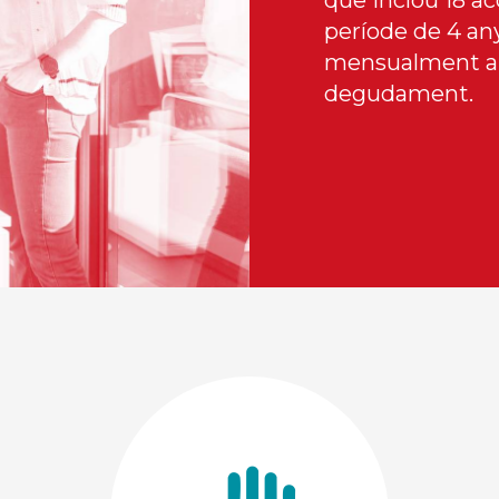
que inclou 18 a
període de 4 any
mensualment am
degudament.