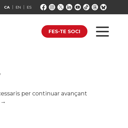
CA
EN
ES
FES-TE SOCI
T
essaris per continuar avançant
t →