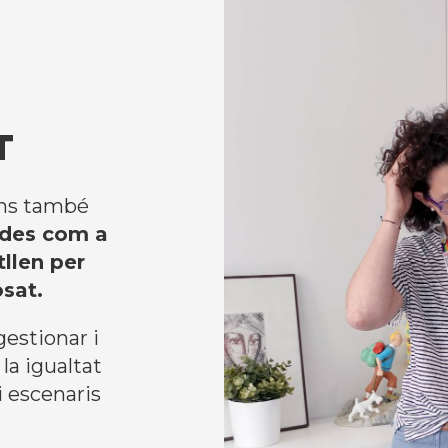
T
ions també
ades com a
tllen per
sat.
gestionar i
la igualtat
i escenaris