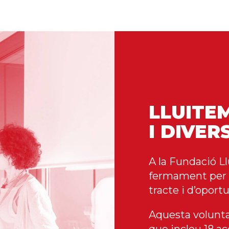
LLUITEM
I DIVER
A la Fundació L
fermament per la
tracte i d’oport
Aquesta volunta