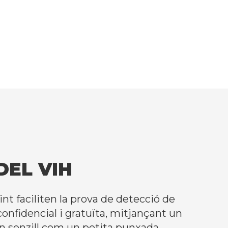
DEL VIH
t faciliten la prova de detecció de
onfidencial i gratuïta, mitjançant un
 senzill com un petita punxada