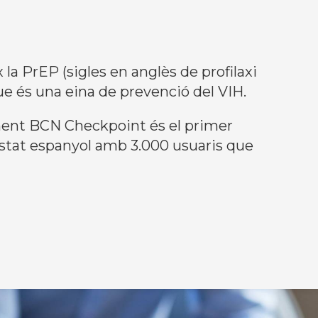
x la PrEP (sigles en anglès de profilaxi
ue és una eina de prevenció del VIH.
nt BCN Checkpoint és el primer
’estat espanyol amb 3.000 usuaris que