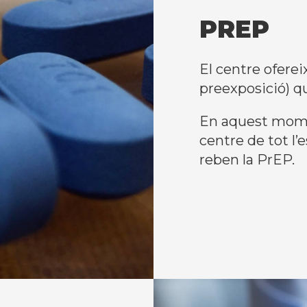
PREP
El centre oferei
preexposició) q
En aquest mome
centre de tot l
reben la PrEP.