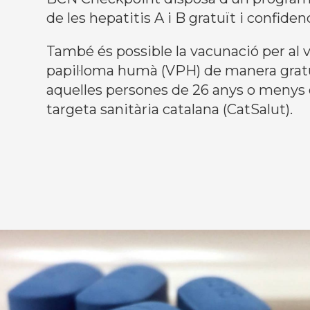
de les hepatitis A i B gratuït i confidenc
També és possible la vacunació per al v
papil·loma humà (VPH) de manera gratu
aquelles persones de 26 anys o menys 
targeta sanitària catalana (CatSalut).