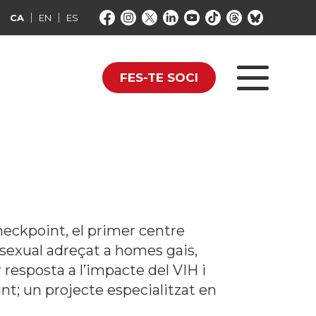
CA
EN
ES
FES-TE SOCI
eckpoint, el primer centre
 sexual adreçat a homes gais,
esposta a l’impacte del VIH i
nt; un projecte especialitzat en