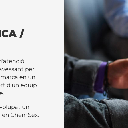
CA /
d’atenció
ravessant per
emmarca en un
ort d’un equip
e.
nvolupat un
da en ChemSex.