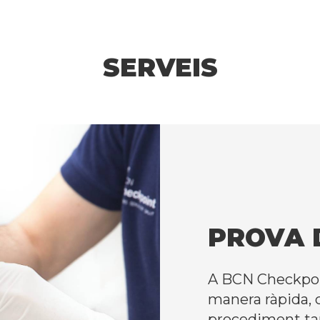
SERVEIS
PROVA 
A BCN Checkpoin
manera ràpida, c
procediment tan