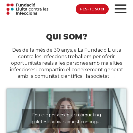
FES-TE SOCI
QUI SOM?
Des de fa més de 30 anys, a La Fundació Lluita
contra les Infeccions treballem per oferir
oportunitats reals a les persones amb malalties
infeccioses i compartim el coneixement generat
amb la comunitat científica i la societat →
Feu clic per acceptar màrqueting
galetes i activar aquest contingut