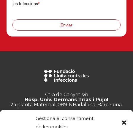
les Infeccions
*
Enviar
Ctra de Canyet s/n
Hosp. Univ. Germans Trias i Pujol
2a planta Maternal, 08916 Badalona, Barcelona.
+34 934 657 897
Gestiona el consentiment
info@lluita.org
de les cookies