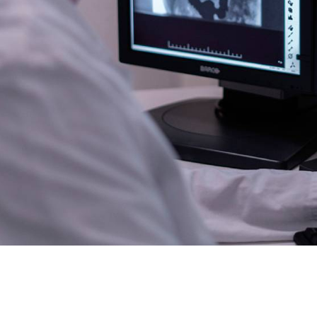
un nou projecte per
esenvolupament de la
’adquirida en un entorn
ació amb els factors de
ngia per microorganismes