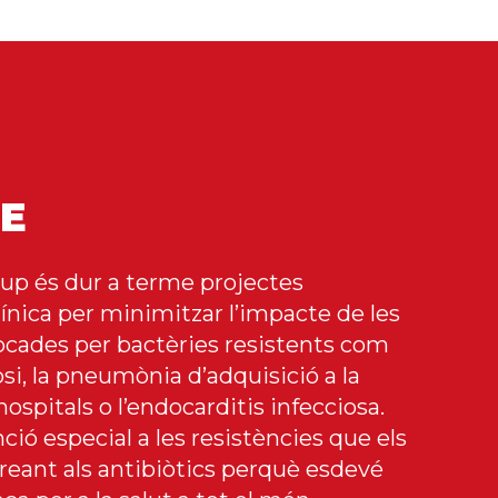
TE
rup és dur a terme projectes
línica per minimitzar l’impacte de les
ocades per bactèries resistents com
losi, la pneumònia d’adquisició a la
hospitals o l’endocarditis infecciosa.
ió especial a les resistències que els
creant als antibiòtics perquè esdevé