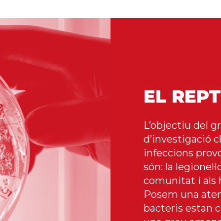
EL REP
L’objectiu del g
d’investigació c
infeccions prov
són: la legionel·
comunitat i als 
Posem una atenc
bacteris estan 