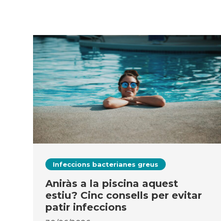
Infeccions bacterianes greus
Aniràs a la piscina aquest
estiu? Cinc consells per evitar
patir infeccions