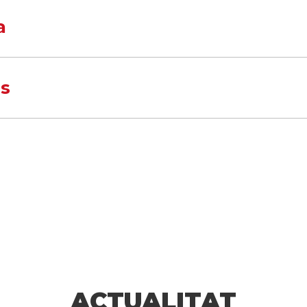
a
ls
ACTUALITAT