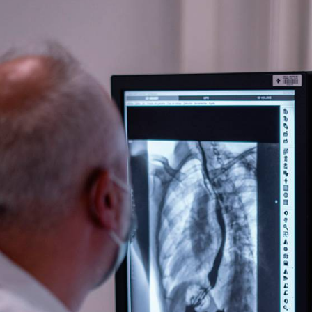
L
ses de la pneumònia
a relació amb els
de més risc
l és una de les
s que presenten els
 El diagnòstic moltes
emetre, fet que afavoreix
reqüentment incorrecte.