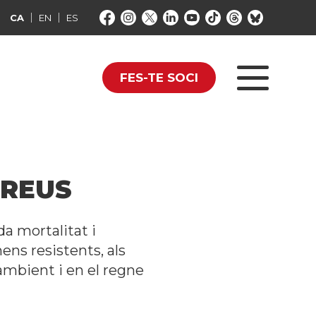
CA
EN
ES
FES-TE SOCI
GREUS
a mortalitat i
ns resistents, als
’ambient i en el regne