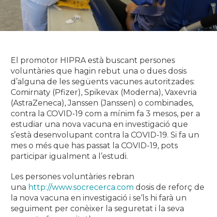
El promotor HIPRA està buscant persones
voluntàries que hagin rebut una o dues dosis
d’alguna de les següents vacunes autoritzades:
Comirnaty (Pfizer), Spikevax (Moderna), Vaxevria
(AstraZeneca), Janssen (Janssen) o combinades,
contra la COVID-19 com a mínim fa 3 mesos, per a
estudiar una nova vacuna en investigació que
s’està desenvolupant contra la COVID-19. Si fa un
mes o més que has passat la COVID-19, pots
participar igualment a l’estudi.
Les persones voluntàries rebran
una
http://www.socrecerca.com
dosis de reforç de
la nova vacuna en investigació i se’ls hi farà un
seguiment per conèixer la seguretat i la seva