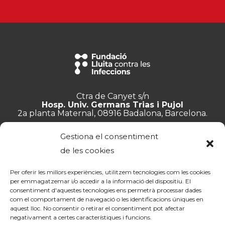
Ctra de Canyet s/n
Hosp. Univ. Germans Trias i Pujol
2a planta Maternal, 08916 Badalona, Barcelona.
+34 934 657 897
Gestiona el consentiment
info@lluita.org
de les cookies
Per oferir les millors experiències, utilitzem tecnologies com les cookies
per emmagatzemar i/o accedir a la informació del dispositiu. El
consentiment d'aquestes tecnologies ens permetrà processar dades
Treballa amb nosaltres
com el comportament de navegació o les identificacions úniques en
Transparència
aquest lloc. No consentir o retirar el consentiment pot afectar
Canal de denúncies
negativament a certes característiques i funcions.