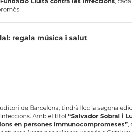
a Fundació Lluita contra les Infeccions
, cad
promès.
al: regala música i salut
ditori de Barcelona, tindrà lloc la segona edi
 Infeccions. Amb el títol
“Salvador Sobral i Lu
eccions en persones immunocompromeses”
,