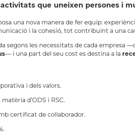
: activitats que uneixen persones i 
osa una nova manera de fer equip: experiènci
municació i la cohesió, tot contribuint a una 
ida segons les necessitats de cada empresa —d
us
— i una part del seu cost es destina a la
rec
:
orativa i dels valors.
 matèria d’ODS i RSC.
b certificat de col·laborador.
%.