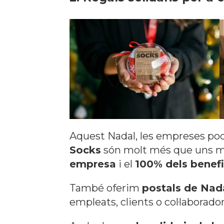
Aquest Nadal, les empreses pod
Socks
són molt més que uns mi
empresa
i el
100% dels benefi
També oferim
postals de Nada
empleats, clients o col·laborador