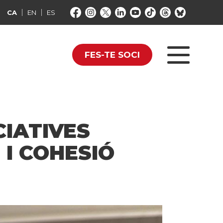
CA
EN
ES
FES-TE SOCI
CIATIVES
 I COHESIÓ