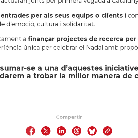
actuaran junts per primera vegada a Cataluny
ntrades per als seus equips o clients
i co
e d’emoció, cultura i solidaritat.
ctament a
finançar projectes de recerca per 
eriència única per celebrar el Nadal amb propò
sumar-se a una d’aquestes iniciative
udarem a trobar la millor manera de c
Compartir