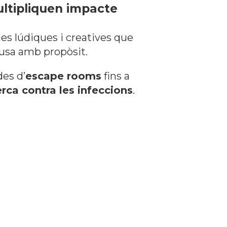
multipliquen impacte
es lúdiques i creatives que
causa amb propòsit.
es d’
escape rooms
fins a
erca contra les infeccions
.