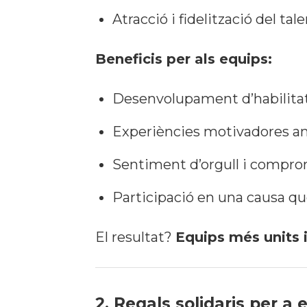
Atracció i fidelització del tale
Beneficis per als equips:
Desenvolupament d’habilitats
Experiències motivadores a
Sentiment d’orgull i compro
Participació en una causa que
El resultat?
Equips més units 
2. Regals solidaris per a