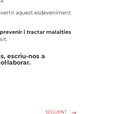
a.
nvertir aquest esdeveniment
prevenir i tractar malalties
sit.
s, escriu-nos a
ol·laborar.
SEGÜENT