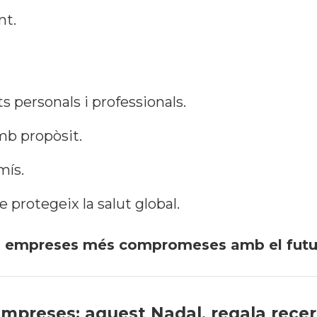
nt.
 personals i professionals.
mb propòsit.
mís.
 protegeix la salut global.
i empreses més compromeses amb el futur 
 empreses: aquest Nadal, regala rece