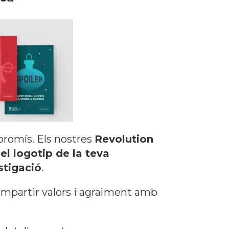
promís. Els nostres
Revolution
el logotip de la teva
stigació
.
compartir valors i agraïment amb