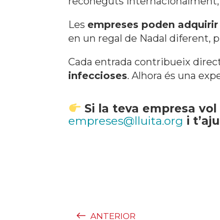
reconeguts internacionalment, 
Les
empreses poden adquirir e
en un regal de Nadal diferent, pl
Cada entrada contribueix dire
infeccioses
. Alhora és una exp
Si la teva empresa vol 
empreses@lluita.org
i t’aj
ANTERIOR