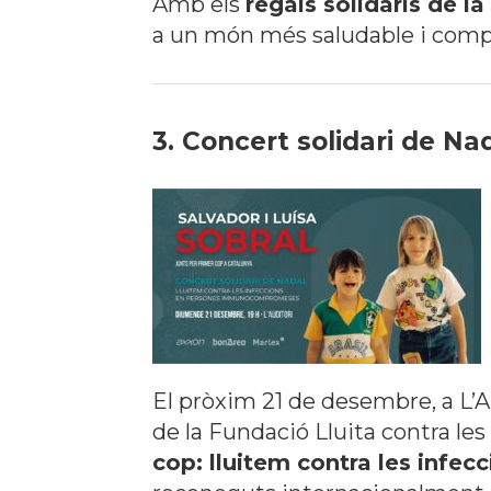
Amb els
regals solidaris de l
a un món més saludable i com
3. Concert solidari de Nad
El pròxim 21 de desembre, a L’Au
de la Fundació Lluita contra les
cop: lluitem contra les inf