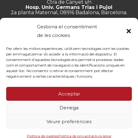
Ctra de Canyet s/n
Hosp. Univ. Germans Trias i Pujol
2a planta Maternal, 08916 Badalona, Barcelona.
+34 934 657 897
Gestiona el consentiment
info@lluita.org
de les cookies
Per oferir les millors experiències, utilitzem tecnologies com les cookies
per emmagatzemar i/o accedir a la informació del dispositiu. El
consentiment d'aquestes tecnologies ens permetrà processar dades
Treballa amb nosaltres
com el comportament de navegació o les identificacions úniques en
Transparència
aquest lloc. No consentir o retirar el consentiment pot afectar
Canal de denúncies
negativament a certes característiques i funcions.
Memòries
Política de privacitat
Acceptar
Contacte
Denega
© Fundació Lluita contra les Infeccions ·
Avís legal
·
Política de
privacitat
·
Política de cookies
Veure preferències
By 100x100net
Política de galetes
Política de privacitat
Avís legal