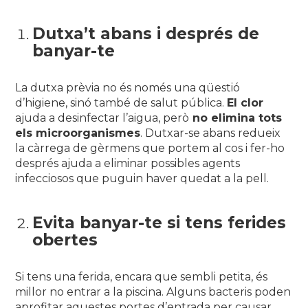
Dutxa’t abans i després de
banyar-te
La dutxa prèvia no és només una qüestió
d’higiene, sinó també de salut pública.
El clor
ajuda a desinfectar l’aigua, però
no elimina tots
els microorganismes
. Dutxar-se abans redueix
la càrrega de gèrmens que portem al cos i fer-ho
després ajuda a eliminar possibles agents
infecciosos que puguin haver quedat a la pell.
Evita banyar-te si tens ferides
obertes
Si tens una ferida, encara que sembli petita, és
millor no entrar a la piscina. Alguns bacteris poden
aprofitar aquestes portes d’entrada per causar