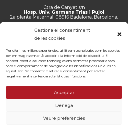
Ctra de Canyet s/n
Hosp. Univ. Germans Trias i Pujol
2a planta Maternal, 08916 Badalona, Barcelona.
+34 934 657 897
Gestiona el consentiment
info@lluita.org
de les cookies
Per oferir les millors experiències, utilitzem tecnologies com les cookies
per emmagatzemar i/o accedir a la informació del dispositiu. El
consentiment d'aquestes tecnologies ens permetrà processar dades
Treballa amb nosaltres
com el comportament de navegació o les identificacions úniques en
Transparència
aquest lloc. No consentir o retirar el consentiment pot afectar
Canal de denúncies
negativament a certes característiques i funcions.
Memòries
Política de privacitat
Acceptar
Contacte
Denega
© Fundació Lluita contra les Infeccions ·
Avís legal
·
Política de
privacitat
·
Política de cookies
Veure preferències
By 100x100net