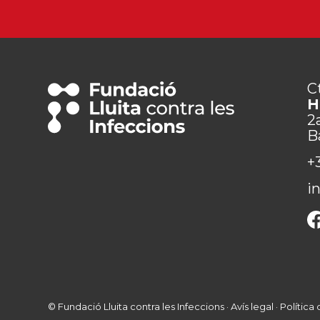
C
H
2
B
+
i
© Fundació Lluita contra les Infeccions ·
Avís legal
·
Política 