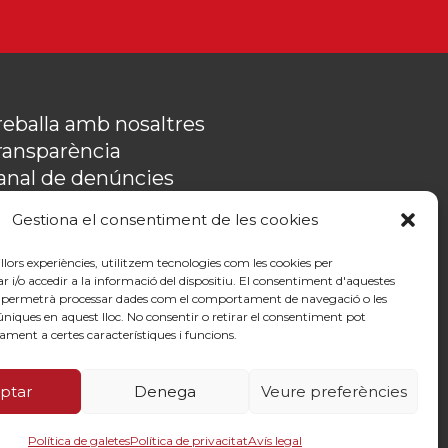
reballa amb nosaltres
ransparència
anal de denúncies
emòries
Gestiona el consentiment de les cookies
olítica de privacitat
ontacte
illors experiències, utilitzem tecnologies com les cookies per
o accedir a la informació del dispositiu. El consentiment d'aquestes
s permetrà processar dades com el comportament de navegació o les
 úniques en aquest lloc. No consentir o retirar el consentiment pot
ament a certes característiques i funcions.
ptar
Denega
Veure preferències
By 100x100net
Política de galetes
Política de privacitat
Avís legal