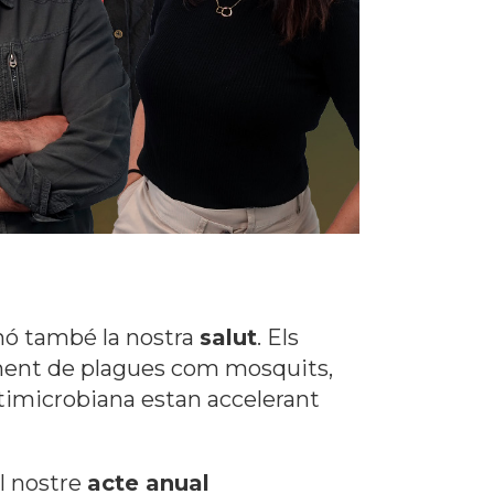
inó també la nostra
salut
. Els
gment de plagues com mosquits,
ntimicrobiana estan accelerant
el nostre
acte anual