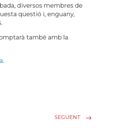
trobada, diversos membres de
uesta qüestió i, enguany,
.
 comptarà també amb la
a
.
SEGÜENT