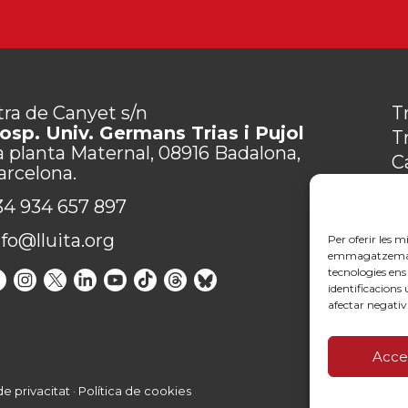
tra de Canyet s/n
T
osp. Univ. Germans Trias i Pujol
T
a planta Maternal, 08916 Badalona,
C
arcelona.
M
34 934 657 897
P
C
nfo@lluita.org
Per oferir les m
emmagatzemar i/
tecnologies en
identificacions
afectar negativ
Acce
de privacitat
·
Política de cookies