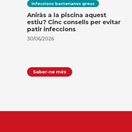
Infeccions bacterianes greus
Aniràs a la piscina aquest
estiu? Cinc consells per evitar
patir infeccions
30/06/2026
Saber-ne més