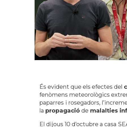
És evident que els efectes del
c
fenòmens meteorològics extrem
paparres i rosegadors, l’increm
la
propagació
de
malalties in
El dijous 10 d’octubre a casa S