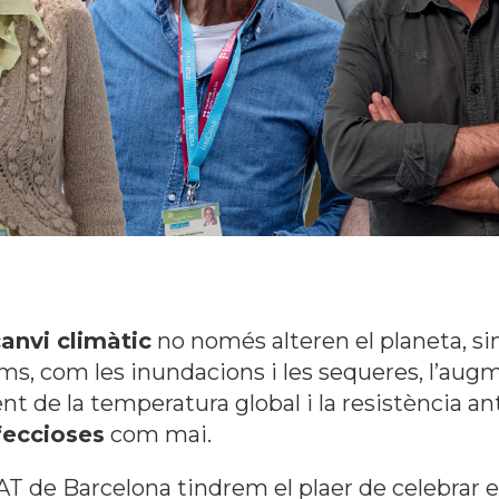
anvi climàtic
no només alteren el planeta, s
s, com les inundacions i les sequeres, l’au
ent de la temperatura global i la resistència a
feccioses
com mai.
EAT de Barcelona tindrem el plaer de celebrar 