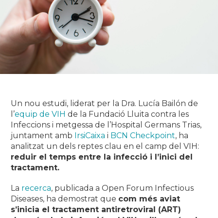
Un nou estudi, liderat per la Dra. Lucía Bailón de
l’
equip de VIH
de la Fundació Lluita contra les
Infeccions i metgessa de l’Hospital Germans Trias,
juntament amb
IrsiCaixa
i
BCN Checkpoint
, ha
analitzat un dels reptes clau en el camp del VIH:
reduir el temps entre la infecció i l’inici del
tractament.
La
recerca
, publicada a
Open Forum Infectious
Diseases
, ha demostrat que
com més aviat
s’inicia el tractament antiretroviral (ART)