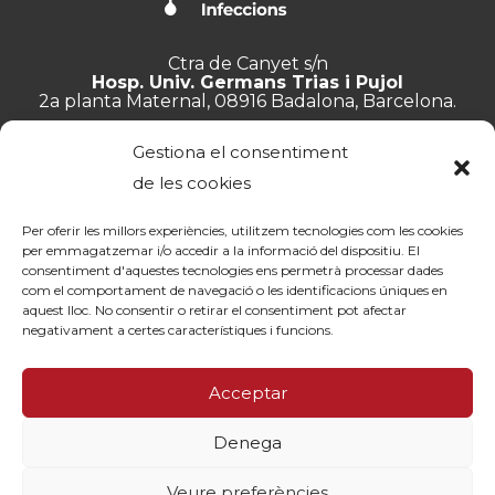
Ctra de Canyet s/n
Hosp. Univ. Germans Trias i Pujol
2a planta Maternal, 08916 Badalona, Barcelona.
+34 934 657 897
Gestiona el consentiment
info@lluita.org
de les cookies
Per oferir les millors experiències, utilitzem tecnologies com les cookies
per emmagatzemar i/o accedir a la informació del dispositiu. El
consentiment d'aquestes tecnologies ens permetrà processar dades
Treballa amb nosaltres
com el comportament de navegació o les identificacions úniques en
Transparència
aquest lloc. No consentir o retirar el consentiment pot afectar
Canal de denúncies
negativament a certes característiques i funcions.
Memòries
Política de privacitat
Acceptar
Contacte
Denega
© Fundació Lluita contra les Infeccions ·
Avís legal
·
Política de
privacitat
·
Política de cookies
Veure preferències