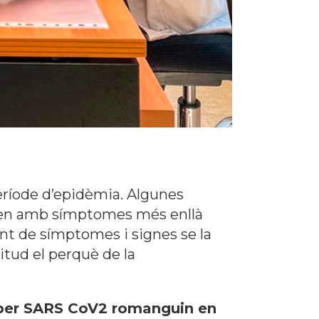
eríode d’epidèmia. Algunes
teixen amb símptomes més enllà
nt de símptomes i signes se la
itud el perquè de la
a per SARS CoV2 romanguin en