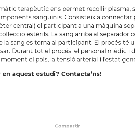
tic terapèutic ens permet recollir plasma, sepa
 components sanguinis. Consisteix a connectar 
èter central) el participant a una màquina sep
l·lecció estèrils. La sang arriba al separador ce
e la sang es torna al participant. El procés té
sar. Durant tot el procés, el personal mèdic 
moment el pols, la tensió arterial i l’estat gen
r en aquest estudi? Contacta’ns!
Compartir