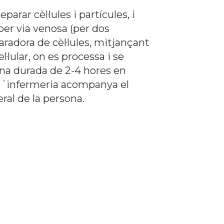
rar cèl·lules i partícules, i
per via venosa (per dos
aradora de cèl·lules, mitjançant
l·lular, on es processa i se
 una durada de 2-4 hores en
i d´infermeria acompanya el
eral de la persona.