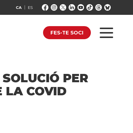
CA
ES
FES-TE SOCI
 SOLUCIÓ PER
 LA COVID