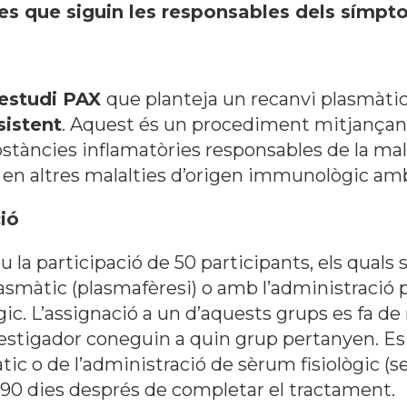
es que siguin les responsables dels símpt
estudi PAX
que planteja un recanvi plasmàti
sistent
. Aquest és un procediment mitjançant
ubstàncies inflamatòries responsables de la ma
a en altres malalties d’origen immunològic amb
ió
u la participació de 50 participants, els quals 
lasmàtic (plasmafèresi) o amb l’administració p
gic. L’assignació a un d’aquests grups es fa de
nvestigador coneguin a quin grup pertanyen. Es 
ic o de l’administració de sèrum fisiològic (s
nt 90 dies després de completar el tractament.