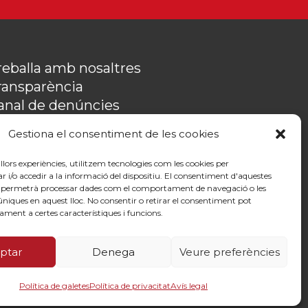
reballa amb nosaltres
ransparència
anal de denúncies
emòries
Gestiona el consentiment de les cookies
olítica de privacitat
ontacte
illors experiències, utilitzem tecnologies com les cookies per
o accedir a la informació del dispositiu. El consentiment d'aquestes
s permetrà processar dades com el comportament de navegació o les
 úniques en aquest lloc. No consentir o retirar el consentiment pot
ament a certes característiques i funcions.
ptar
Denega
Veure preferències
By 100x100net
Política de galetes
Política de privacitat
Avís legal