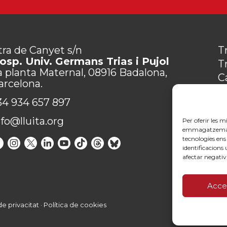
tra de Canyet s/n
T
osp. Univ. Germans Trias i Pujol
T
a planta Maternal, 08916 Badalona,
C
arcelona.
M
34 934 657 897
P
C
nfo@lluita.org
Per oferir les m
emmagatzemar i/
tecnologies en
identificacions
afectar negativ
Acce
de privacitat
·
Política de cookies