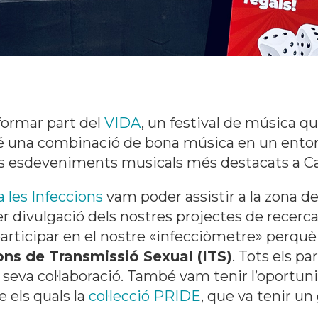
formar part del
VIDA
, un festival de música q
é una combinació de bona música en un entorn idí
dels esdeveniments musicals més destacats a C
 les Infeccions
vam poder assistir a la zona d
r divulgació dels nostres projectes de recerca
articipar en el nostre «infecciòmetre» perquè
ons de Transmissió Sexual (ITS)
. Tots els p
seva col·laboració. També vam tenir l’oportun
re els quals la
col·lecció PRIDE
, que va tenir un