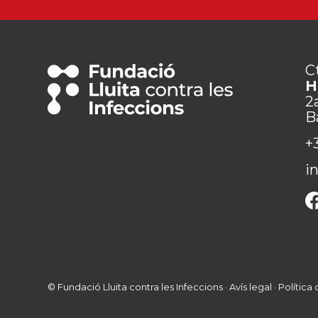
C
H
2
B
+
i
© Fundació Lluita contra les Infeccions ·
Avís legal
·
Política 