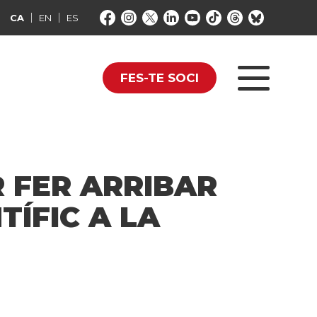
CA
EN
ES
FES-TE SOCI
R FER ARRIBAR
TÍFIC A LA