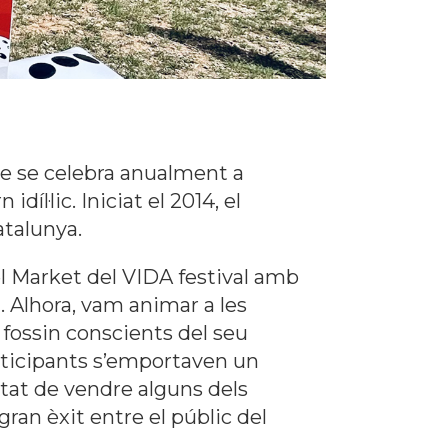
ue se celebra anualment a
l·lic. Iniciat el 2014, el
atalunya.
el Market del VIDA festival amb
. Alhora, vam animar a les
 fossin conscients del seu
articipants s’emportaven un
itat de vendre alguns dels
 gran èxit entre el públic del