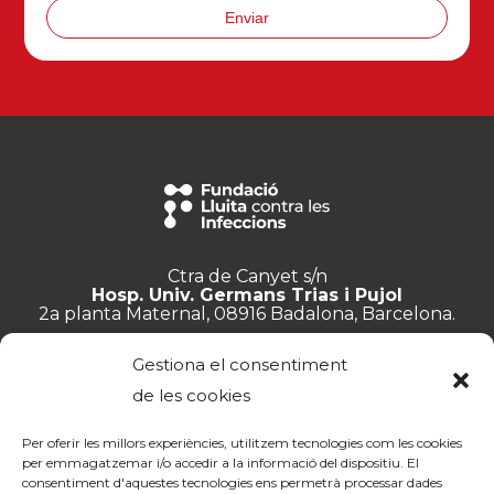
Enviar
Ctra de Canyet s/n
Hosp. Univ. Germans Trias i Pujol
2a planta Maternal, 08916 Badalona, Barcelona.
+34 934 657 897
Gestiona el consentiment
info@lluita.org
de les cookies
Per oferir les millors experiències, utilitzem tecnologies com les cookies
per emmagatzemar i/o accedir a la informació del dispositiu. El
consentiment d'aquestes tecnologies ens permetrà processar dades
Treballa amb nosaltres