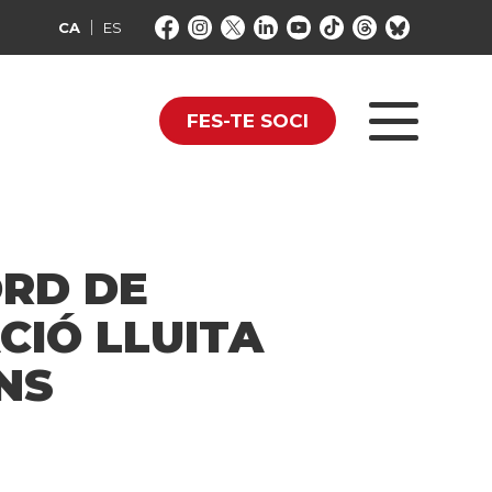
CA
ES
FES-TE SOCI
ORD DE
CIÓ LLUITA
NS