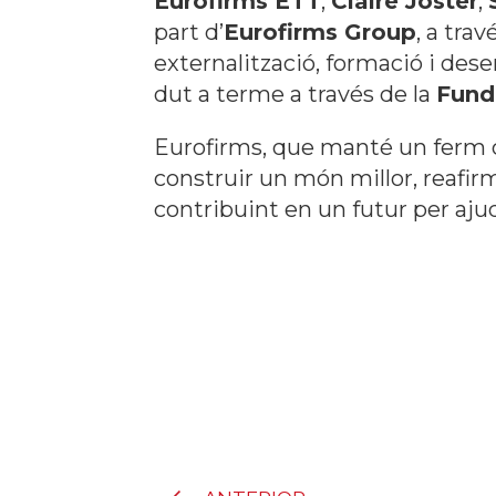
Eurofirms ETT
,
Claire Joster
,
part d’
Eurofirms Group
, a tra
externalització, formació i des
dut a terme a través de la
Fund
Eurofirms, que manté un ferm c
construir un món millor, reafirm
contribuint en un futur per ajud