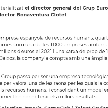
terialitzat
el director general del Grup Eur
 doctor Bonaventura Clotet
.
empresa espanyola de recursos humans, quarta
 Times com una de les 1.000 empreses amb m
ilions d’euros el 2021 i una xarxa de prop de 
sos Baixos, la companyia compta amb una àmplia
.
s Group passa per ser una empresa tecnològi
ge per valors, una de les raons per les quals la
dels recursos humans, i consolidant un model e
imer lloc per obtenir els millors resultats.