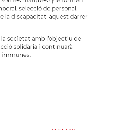
r
són les marques que formen
emporal, selecció de personal,
 la discapacitat, aquest darrer
a societat amb l’objectiu de
cció solidària i continuarà
s i immunes.