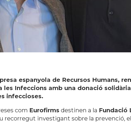
presa espanyola de Recursos Humans, reno
a les Infeccions amb una donació solidàri
es infeccioses.
preses com
Eurofirms
destinen a la
Fundació L
u recorregut investigant sobre la prevenció, e