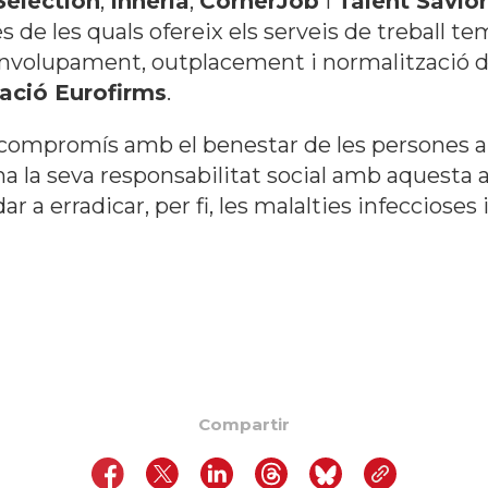
Selection
,
Inneria
,
CornerJob
i
Talent Savio
vés de les quals ofereix els serveis de treball t
envolupament, outplacement i normalització de
ació Eurofirms
.
ompromís amb el benestar de les persones a l
a la seva responsabilitat social amb aquesta a
ar a erradicar, per fi, les malalties infecciose
Compartir