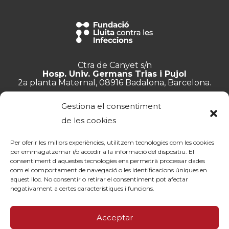
Ctra de Canyet s/n
Hosp. Univ. Germans Trias i Pujol
2a planta Maternal, 08916 Badalona, Barcelona.
+34 934 657 897
Gestiona el consentiment
info@lluita.org
de les cookies
Per oferir les millors experiències, utilitzem tecnologies com les cookies
per emmagatzemar i/o accedir a la informació del dispositiu. El
consentiment d'aquestes tecnologies ens permetrà processar dades
Treballa amb nosaltres
com el comportament de navegació o les identificacions úniques en
Transparència
aquest lloc. No consentir o retirar el consentiment pot afectar
Canal de denúncies
negativament a certes característiques i funcions.
Memòries
Política de privacitat
Acceptar
Contacte