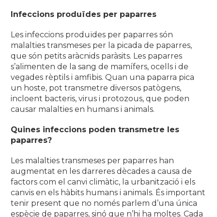
Infeccions produïdes per paparres
Les infeccions produïdes per paparres són
malalties transmeses per la picada de paparres,
que són petits aràcnids paràsits. Les paparres
s’alimenten de la sang de mamífers, ocells i de
vegades rèptils i amfibis. Quan una paparra pica
un hoste, pot transmetre diversos patògens,
incloent bacteris, virus i protozous, que poden
causar malalties en humans i animals.
Quines infeccions poden transmetre les
paparres?
Les malalties transmeses per paparres han
augmentat en les darreres dècades a causa de
factors com el canvi climàtic, la urbanització i els
canvis en els hàbits humans i animals. És important
tenir present que no només parlem d’una única
espècie de paparres, sinó que n’hi ha moltes. Cada