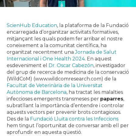
ScienHub Education
, la plataforma de la Fundació
encarregada d’organitzar activitats formatives,
mitjançant les quals podem fer arribar el nostre
coneixement a la comunitat científica, ha
organitzat recentment una
Jornada de Salut
Internacional i One Health 2024
. En aquest
esdeveniment el
Dr. Oscar Cabezón
, investigador
del grup de recerca de medicina de la conservació
(WildCoM) (www.wildcomresearch.com) de la
Facultat de Veterinària de la Universitat
Autònoma de Barcelona
, ha tractat les malalties
infeccioses emergents transmeses per
paparres
,
subratllant la importància d’entendre i controlar
aquests vectors per prevenir brots contagiosos.
Des de la
Fundació Lluita contra les Infeccions
hem tingut l’oportunitat de conversar amb ell per
aprofundir en aquesta qüestió.