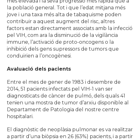
mes elevada i la seva progressió més ràpida que a
la població general. Tot i que l’edat mitjana més
jove i una taxa més alta de tabaquisme poden
contribuir a aquest augment del risc, altres
factors estan directament associats amb la infecció
pel VIH, com ara la disminució de la vigilància
immune, l’activació de proto-oncogens o la
inhibició dels gens supressors de tumors que
conduirien a l’oncogènesi.
Avaluació dels pacients
Entre el mes de gener de 1983 i desembre de
2014, 51 pacients infectats pel VIH-1 van ser
diagnosticats de càncer de pulmó, dels quals 41
tenien una mostra de tumor d’arxiu disponible al
Departament de Patologia del nostre centre
hospitalari.
El diagnòstic de neoplàsia pulmonar es va realitzar
a partir d’una biòpsia en 26 (63%) pacients, i a partir