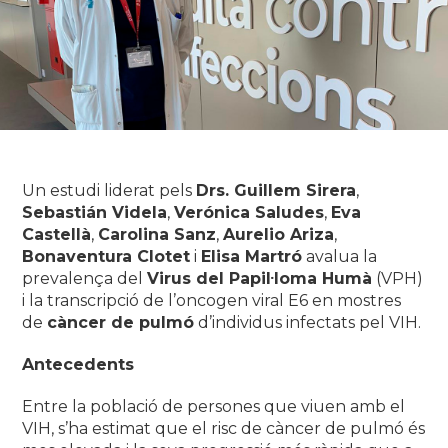
Un estudi liderat pels
Drs. Guillem Sirera
,
Sebastián Videla
,
Verónica Saludes
,
Eva
Castellà
,
Carolina Sanz
,
Aurelio Ariza
,
Bonaventura Clotet
i
Elisa Martró
avalua la
prevalença del
Virus del Papil·loma Humà
(VPH)
i la transcripció de l’oncogen viral E6 en mostres
de
càncer de pulmó
d’individus infectats pel VIH.
Antecedents
Entre la població de persones que viuen amb el
VIH, s’ha estimat que el risc de càncer de pulmó és