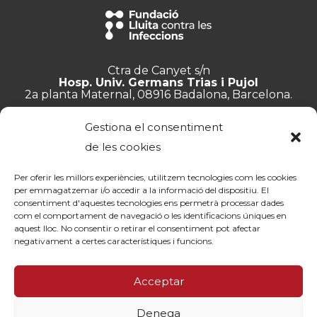
Ctra de Canyet s/n
Hosp. Univ. Germans Trias i Pujol
2a planta Maternal, 08916 Badalona, Barcelona.
+34 934 657 897
Gestiona el consentiment
info@lluita.org
de les cookies
Per oferir les millors experiències, utilitzem tecnologies com les cookies
per emmagatzemar i/o accedir a la informació del dispositiu. El
consentiment d'aquestes tecnologies ens permetrà processar dades
Treballa amb nosaltres
com el comportament de navegació o les identificacions úniques en
Transparència
aquest lloc. No consentir o retirar el consentiment pot afectar
Canal de denúncies
negativament a certes característiques i funcions.
Memòries
Política de privacitat
Acceptar
Contacte
Denega