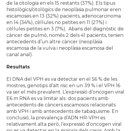
de la citologia en els 15 restants (37%). Els tipus
histològics/citològics de neoplàsia pulmonar eren
escamoses en 13 (32%) pacients, adenocarcinoma
en 14 (34%), cèl·lules no petites en 11 (27%) i
cèl·lules petites en 3 (7%). Abans del diagnòstic de
càncer de pulmó, només 2 dels 41 pacients, tenien
antecedents d’un altre càncer (neoplàsia
escamosa de la vulva i neoplàsia escamosa del
canal anal).
Resultats
El DNA del VPH es va detectar en el 56 % de les
mostres, genotips d’alt risc en un 39 % i el VPH 16
va ser el més prevalent. L’expressió d’oncogen viral
E6 m RNA es va limitar als dos pacients amb
antecedents de càncers escamosos relacionats
amb VPH i amb antecedents de tabaquisme. En
conclusió, la prevalença d’ADN HR-VPH es
relativament alta però, l’expressió d’oncogen viral
no es va detectar en la majoria dels casos. Amb la