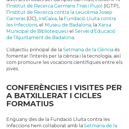
l’
Institut de Recerca Germans Trias i Pujol
(IGTP),
l’
Institut de Recerca contra la Leucèmia Josep
Carreras
(IJC),
IrsiCaixa
, la
Fundació Lluita contra
les Infeccions
, el
Museu de Badalona
, la
Xarxa
Municipal de Biblioteques
i el
Servei d’Educació
de l’Ajuntament de Badalona
.
L’objectiu principal de la
Setmana de la Ciència
és
fomentar l’interès per la ciència i la tecnologia, així
com promoure les vocacions científiques entre els
joves.
CONFERÈNCIES I VISITES PER
A BATXILLERAT I CICLES
FORMATIUS
Enguany des de la Fundació Lluita contra les
Infeccions hem col·laborat amb la
Setmana de la