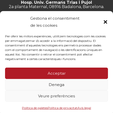
Hosp. Univ. Germans Trias i Pujol
2a planta Maternal, 08916 Badalona, Barcelona.
+34 934 657 897
Gestiona el consentiment
info@lluita.org
de les cookies
Per oferir les millors experiències, utilitzem tecnologies com les cookies
per emmagatzemar i/o accedir a la informació del dispositiu. El
consentiment d'aquestes tecnologies ens permetrà processar dades
Treballa amb nosaltres
com el comportament de navegació o les identificacions úniques en
Transparència
aquest lloc. No consentir o retirar el consentiment pot afectar
Canal de denúncies
negativament a certes característiques i funcions.
Memòries
Política de privacitat
Acceptar
Contacte
Denega
© Fundació Lluita contra les Infeccions ·
Avís legal
·
Política de
privacitat
·
Política de cookies
Veure preferències
By 100x100net
Política de galetes
Política de privacitat
Avís legal