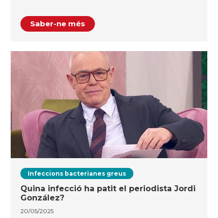
Saber-ne més
Infeccions bacterianes greus
Quina infecció ha patit el periodista Jordi
González?
20/05/2025