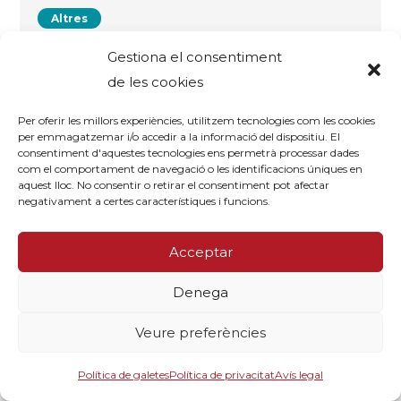
Altres
Canvi climàtic i infeccions. Nova alerta
Gestiona el consentiment
per a la salut global
de les cookies
16/10/2024
Per oferir les millors experiències, utilitzem tecnologies com les cookies
per emmagatzemar i/o accedir a la informació del dispositiu. El
consentiment d'aquestes tecnologies ens permetrà processar dades
com el comportament de navegació o les identificacions úniques en
aquest lloc. No consentir o retirar el consentiment pot afectar
negativament a certes característiques i funcions.
Saber-ne més
Acceptar
Denega
Veure preferències
Política de galetes
Política de privacitat
Avís legal