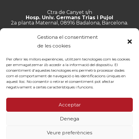
Ctra de Canyet s/n
Hosp. Univ. Germans Trias i Pujol
2a planta Maternal, 08916 Badalona, Barcelona.
+34 934 657 897
Gestiona el consentiment
info@lluita.org
de les cookies
Per oferir les millors experiències, utilitzem tecnologies com les cookies
per emmagatzemar i/o accedir a la informació del dispositiu. El
consentiment d'aquestes tecnologies ens permetrà processar dades
Treballa amb nosaltres
com el comportament de navegació o les identificacions úniques en
Transparència
aquest lloc. No consentir o retirar el consentiment pot afectar
Canal de denúncies
negativament a certes característiques i funcions.
Memòries
Política de privacitat
Acceptar
Contacte
Denega
© Fundació Lluita contra les Infeccions ·
Avís legal
·
Política de
privacitat
·
Política de cookies
Veure preferències