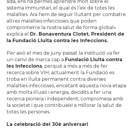
sida, ens ha permès aprendre molt sobre el
sistema immunitari, el qual és l’eix de totes les
malalties. Ara hem de seguir lluitant per combatre
altres malalties infeccioses que poden
comprometre la nostra salut de forma global»
explica el
Dr. Bonaventura Clotet, President de
la Fundació Lluita contra les Infeccions.
Per això el mes de juny passat la institució va fer
un canvi de marca cap a
Fundació Lluita contra
les Infeccions
, perquè a més a més de fer
recerca sobre VIH, actualment la Fundació es
troba en lluita permanent contra diverses
malalties infeccioses, encetant aquesta nova etapa
amb molta il·lusió i energia, decidits a fer una
recerca pionera i independent, compromesa amb
la societat i que contribueixi a millorar la salut de
totes les persones.
La celebració del 30è aniversari