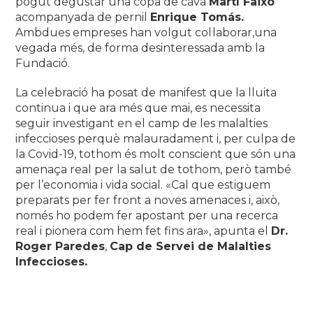
pogut degustar una copa de cava
Martí Faixó
acompanyada de pernil
Enrique Tomás.
Ambdues empreses han volgut col·laborar,una
vegada més, de forma desinteressada amb la
Fundació.
La celebració ha posat de manifest que la lluita
continua i que ara més que mai, es necessita
seguir investigant en el camp de les malalties
infeccioses perquè malauradament i, per culpa de
la Covid-19, tothom és molt conscient que són una
amenaça real per la salut de tothom, però també
per l’economia i vida social. «Cal que estiguem
preparats per fer front a noves amenaces i, això,
només ho podem fer apostant per una recerca
real i pionera com hem fet fins ara», apunta el
Dr.
Roger Paredes
,
Cap de Servei de Malalties
Infeccioses.