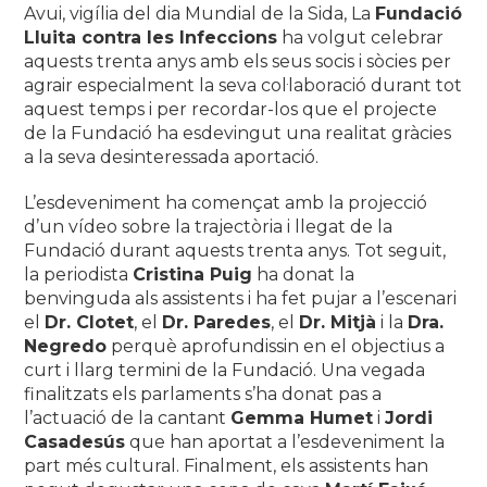
Avui, vigília del dia Mundial de la Sida, La
Fundació
Lluita contra les Infeccions
ha volgut celebrar
aquests trenta anys amb els seus socis i sòcies per
agrair especialment la seva col·laboració durant tot
aquest temps i per recordar-los que el projecte
de la Fundació ha esdevingut una realitat gràcies
a la seva desinteressada aportació.
L’esdeveniment ha començat amb la projecció
d’un vídeo sobre la trajectòria i llegat de la
Fundació durant aquests trenta anys. Tot seguit,
la periodista
Cristina Puig
ha donat la
benvinguda als assistents i ha fet pujar a l’escenari
el
Dr. Clotet
, el
Dr. Paredes
, el
Dr. Mitjà
i la
Dra.
Negredo
perquè aprofundissin en el objectius a
curt i llarg termini de la Fundació. Una vegada
finalitzats els parlaments s’ha donat pas a
l’actuació de la cantant
Gemma Humet
i
Jordi
Casadesús
que han aportat a l’esdeveniment la
part més cultural. Finalment, els assistents han