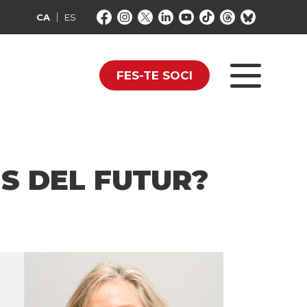
CA
ES
FES-TE SOCI
S DEL FUTUR?