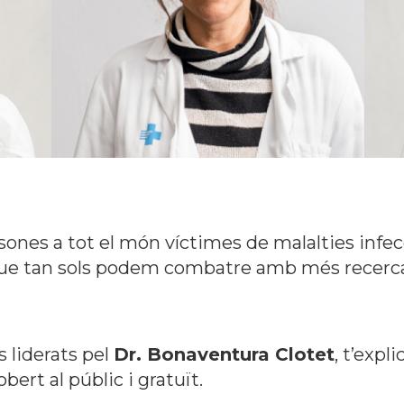
ones a tot el món víctimes de malalties infec
ue tan sols podem combatre amb més recerc
s liderats pel
Dr. Bonaventura Clotet
, t’expl
bert al públic i gratuït.